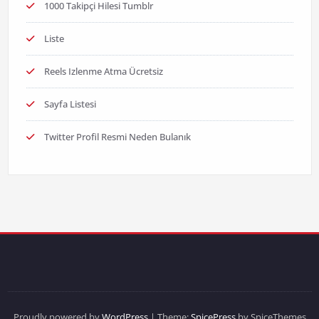
1000 Takipçi Hilesi Tumblr
Liste
Reels Izlenme Atma Ücretsiz
Sayfa Listesi
Twitter Profil Resmi Neden Bulanık
Proudly powered by
WordPress
| Theme:
SpicePress
by SpiceThemes