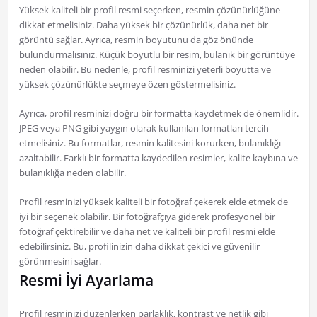
Yüksek kaliteli bir profil resmi seçerken, resmin çözünürlüğüne
dikkat etmelisiniz. Daha yüksek bir çözünürlük, daha net bir
görüntü sağlar. Ayrıca, resmin boyutunu da göz önünde
bulundurmalısınız. Küçük boyutlu bir resim, bulanık bir görüntüye
neden olabilir. Bu nedenle, profil resminizi yeterli boyutta ve
yüksek çözünürlükte seçmeye özen göstermelisiniz.
Ayrıca, profil resminizi doğru bir formatta kaydetmek de önemlidir.
JPEG veya PNG gibi yaygın olarak kullanılan formatları tercih
etmelisiniz. Bu formatlar, resmin kalitesini korurken, bulanıklığı
azaltabilir. Farklı bir formatta kaydedilen resimler, kalite kaybına ve
bulanıklığa neden olabilir.
Profil resminizi yüksek kaliteli bir fotoğraf çekerek elde etmek de
iyi bir seçenek olabilir. Bir fotoğrafçıya giderek profesyonel bir
fotoğraf çektirebilir ve daha net ve kaliteli bir profil resmi elde
edebilirsiniz. Bu, profilinizin daha dikkat çekici ve güvenilir
görünmesini sağlar.
Resmi İyi Ayarlama
Profil resminizi düzenlerken parlaklık, kontrast ve netlik gibi