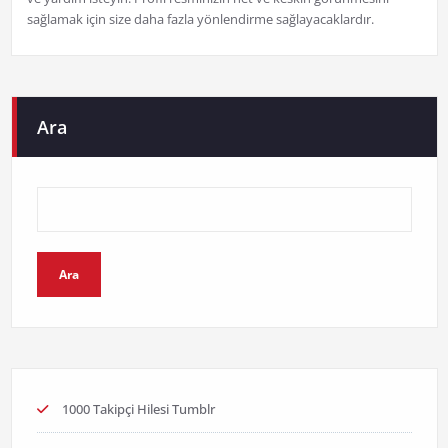
sağlamak için size daha fazla yönlendirme sağlayacaklardır.
Ara
Ara
1000 Takipçi Hilesi Tumblr