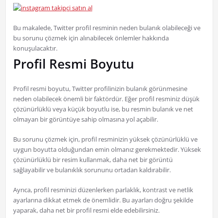
Bu makalede, Twitter profil resminin neden bulanık olabileceği ve
bu sorunu çözmek için alınabilecek önlemler hakkında
konuşulacaktır.
Profil Resmi Boyutu
Profil resmi boyutu, Twitter profilinizin bulanık görünmesine
neden olabilecek önemli bir faktördür. Eğer profil resminiz düşük
çözünürlüklü veya küçük boyutlu ise, bu resmin bulanık ve net
olmayan bir görüntüye sahip olmasına yol açabilir.
Bu sorunu çözmek için, profil resminizin yüksek çözünürlüklü ve
uygun boyutta olduğundan emin olmanız gerekmektedir. Yüksek
çözünürlüklü bir resim kullanmak, daha net bir görüntü
sağlayabilir ve bulanıklık sorununu ortadan kaldırabilir.
Ayrıca, profil resminizi düzenlerken parlaklık, kontrast ve netlik
ayarlarına dikkat etmek de önemlidir. Bu ayarları doğru şekilde
yaparak, daha net bir profil resmi elde edebilirsiniz.