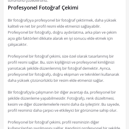
sorununu çözebilirsiniz.
Profesyonel Fotoğraf Çekimi
Bir fotoğrafçıya profesyonel bir fotoğraf çektirmek, daha yüksek
kaliteli ve net bir profil resmi elde etmenizi sağlayabilir.
Profesyonel bir fotoğrafçı, doğru aydınlatma, arka plan ve çekim
açısı gibi faktörleri dikkate alarak en iyi sonucu elde etmek için
çalışacaktır.
Profesyonel bir fotoğraf çekimi, size özel olarak tasarlanmış bir
profil resmi sağlar. Bu, sizin kişiliğinizi ve profesyonel kimliğinizi
yansıtacak şekilde düzenlenmiş bir fotoğraf demektir. Ayrıca,
profesyonel bir fotoğrafçı, doğru ekipman ve teknikleri kullanarak
daha yüksek çözünürlüklü bir resim elde etmenizi sağlar.
Bir fotoğrafçıyla çalışmanın bir diğer avantajı da, profesyonel bir
şekilde düzenleme yapabilmesidir. Fotoğrafçı, renk düzeltmesi,
kesim ve diğer düzenlemelerle resmi daha da iyileştirir. Bu sayede,
profil resminiz daha çarpıcı ve etkileyici bir görünüme sahip olur.
Profesyonel bir fotoğraf çekimi, profil resminizin diğer
kullanıcılardan sıyrılmasını sağlar. Kendinizi profesyonel bir şekilde