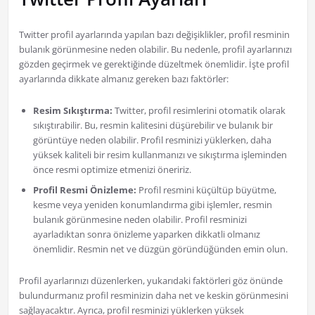
Twitter profil ayarlarında yapılan bazı değişiklikler, profil resminin
bulanık görünmesine neden olabilir. Bu nedenle, profil ayarlarınızı
gözden geçirmek ve gerektiğinde düzeltmek önemlidir. İşte profil
ayarlarında dikkate almanız gereken bazı faktörler:
Resim Sıkıştırma:
Twitter, profil resimlerini otomatik olarak
sıkıştırabilir. Bu, resmin kalitesini düşürebilir ve bulanık bir
görüntüye neden olabilir. Profil resminizi yüklerken, daha
yüksek kaliteli bir resim kullanmanızı ve sıkıştırma işleminden
önce resmi optimize etmenizi öneririz.
Profil Resmi Önizleme:
Profil resmini küçültüp büyütme,
kesme veya yeniden konumlandırma gibi işlemler, resmin
bulanık görünmesine neden olabilir. Profil resminizi
ayarladıktan sonra önizleme yaparken dikkatli olmanız
önemlidir. Resmin net ve düzgün göründüğünden emin olun.
Profil ayarlarınızı düzenlerken, yukarıdaki faktörleri göz önünde
bulundurmanız profil resminizin daha net ve keskin görünmesini
sağlayacaktır. Ayrıca, profil resminizi yüklerken yüksek