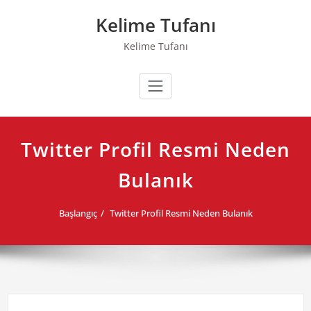
Skip
Kelime Tufanı
to
content
Kelime Tufanı
Twitter Profil Resmi Neden
Bulanık
Başlangıç
Twitter Profil Resmi Neden Bulanık