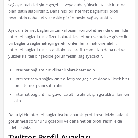
sağlayıcınızla iletişime geçebilir veya daha yüksek hızlı bir internet
planı satın alabilirsiniz. Daha hızlı bir internet bağlantısı, profil
resminizin daha net ve keskin görünmesini sağlayacaktır.
Ayrıca, internet bağlantınızın kalitesini kontrol etmek de önemlidir.
İnternet bağlantınızı düzenli olarak test etmek ve hızlı ve güvenilir
bir bağlantı sağlamak için gerekli önlemleri almak önemlidir.
İnternet bağlantınızın stabil olması, profil resminizin daha net ve
yüksek kaliteli bir şekilde görünmesini sağlayacaktır.
İnternet bağlantınızı düzenli olarak test edin.
İnternet servis sağlayıcınızla iletişime geçin ve daha yüksek hızlı
bir internet planı satın alın.
İnternet bağlantınızı güvence altına almak için gerekli önlemleri
alın.
Daha iyi bir internet bağlantısı kullanarak, profil resminizin bulanık
görünmesi sorununu çözebilir ve daha net bir profil resmi elde
edebilirsiniz.
Twitter Profil Ayarları