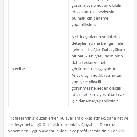
görünmesine neden olabilir.
İdeal kontrast seviyesini
bulmak için deneme
yapabilirsiniz.
Netlik ayarları, resminizdeki
detayların daha belirgin hale
gelmesini sağlar. Daha yüksek
bir netlik seviyesi, resminizin
daha keskin ve net
Netlik:
görünmesini sağlayabilir.
Ancak, aşırı netlik resminizin
yapay ve pikselli
görünmesine neden olabilir.
İdeal netlik seviyesini bulmak
için deneme yapabilirsiniz.
Profil resminizi düzenlerken bu ayarlara dikkat etmek, daha net ve
profesyonel bir görüntü elde etmenizi sağlayabilir. Deneme
yaparak en uygun ayarları bulabilir ve profil resminizin bulanıklık