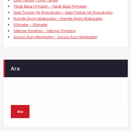
Zihin Tarlası – Zihin Tarlası
Yatak Baza Firmaları – Yatak Baza Firmaları
Gıda Toptan Ve İhracatçıları – Gıda Toptan Ve İhracatçıları
Hamile Giyim Mağazaları – Hamile Giyim Mağazaları
İtfaiyeler – İtfaiyeler
İşletme Yönetimi – İşletme Yönetimi
Sürücü Kurs Merkezleri – Sürücü Kurs Merkezleri
Ara
Ara