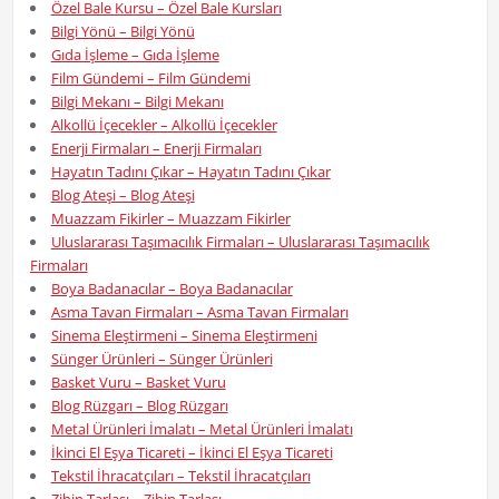
Özel Bale Kursu – Özel Bale Kursları
Bilgi Yönü – Bilgi Yönü
Gıda İşleme – Gıda İşleme
Film Gündemi – Film Gündemi
Bilgi Mekanı – Bilgi Mekanı
Alkollü İçecekler – Alkollü İçecekler
Enerji Firmaları – Enerji Firmaları
Hayatın Tadını Çıkar – Hayatın Tadını Çıkar
Blog Ateşi – Blog Ateşi
Muazzam Fikirler – Muazzam Fikirler
Uluslararası Taşımacılık Firmaları – Uluslararası Taşımacılık
Firmaları
Boya Badanacılar – Boya Badanacılar
Asma Tavan Firmaları – Asma Tavan Firmaları
Sinema Eleştirmeni – Sinema Eleştirmeni
Sünger Ürünleri – Sünger Ürünleri
Basket Vuru – Basket Vuru
Blog Rüzgarı – Blog Rüzgarı
Metal Ürünleri İmalatı – Metal Ürünleri İmalatı
İkinci El Eşya Ticareti – İkinci El Eşya Ticareti
Tekstil İhracatçıları – Tekstil İhracatçıları