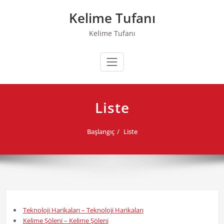
Skip
Kelime Tufanı
to
content
Kelime Tufanı
Liste
Başlangıç
Liste
Teknoloji Harikaları – Teknoloji Harikaları
Kelime Şöleni – Kelime Şöleni