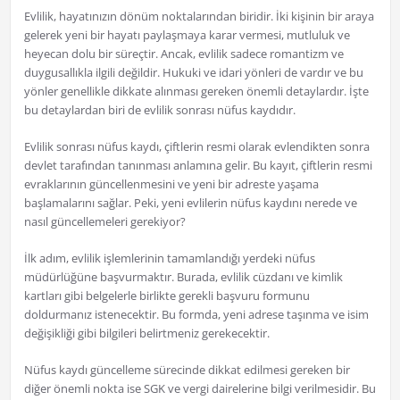
Evlilik, hayatınızın dönüm noktalarından biridir. İki kişinin bir araya
gelerek yeni bir hayatı paylaşmaya karar vermesi, mutluluk ve
heyecan dolu bir süreçtir. Ancak, evlilik sadece romantizm ve
duygusallıkla ilgili değildir. Hukuki ve idari yönleri de vardır ve bu
yönler genellikle dikkate alınması gereken önemli detaylardır. İşte
bu detaylardan biri de evlilik sonrası nüfus kaydıdır.
Evlilik sonrası nüfus kaydı, çiftlerin resmi olarak evlendikten sonra
devlet tarafından tanınması anlamına gelir. Bu kayıt, çiftlerin resmi
evraklarının güncellenmesini ve yeni bir adreste yaşama
başlamalarını sağlar. Peki, yeni evlilerin nüfus kaydını nerede ve
nasıl güncellemeleri gerekiyor?
İlk adım, evlilik işlemlerinin tamamlandığı yerdeki nüfus
müdürlüğüne başvurmaktır. Burada, evlilik cüzdanı ve kimlik
kartları gibi belgelerle birlikte gerekli başvuru formunu
doldurmanız istenecektir. Bu formda, yeni adrese taşınma ve isim
değişikliği gibi bilgileri belirtmeniz gerekecektir.
Nüfus kaydı güncelleme sürecinde dikkat edilmesi gereken bir
diğer önemli nokta ise SGK ve vergi dairelerine bilgi verilmesidir. Bu