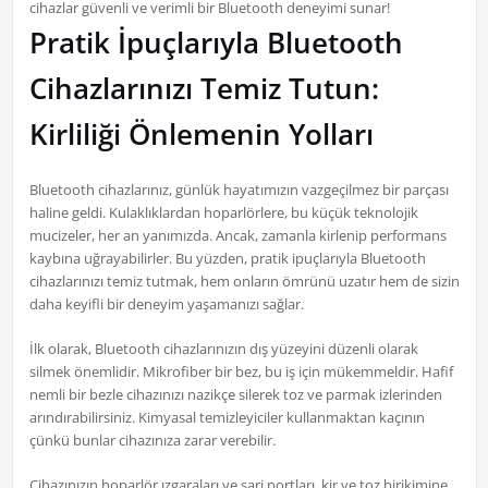
cihazlar güvenli ve verimli bir Bluetooth deneyimi sunar!
Pratik İpuçlarıyla Bluetooth
Cihazlarınızı Temiz Tutun:
Kirliliği Önlemenin Yolları
Bluetooth cihazlarınız, günlük hayatımızın vazgeçilmez bir parçası
haline geldi. Kulaklıklardan hoparlörlere, bu küçük teknolojik
mucizeler, her an yanımızda. Ancak, zamanla kirlenip performans
kaybına uğrayabilirler. Bu yüzden, pratik ipuçlarıyla Bluetooth
cihazlarınızı temiz tutmak, hem onların ömrünü uzatır hem de sizin
daha keyifli bir deneyim yaşamanızı sağlar.
İlk olarak, Bluetooth cihazlarınızın dış yüzeyini düzenli olarak
silmek önemlidir. Mikrofiber bir bez, bu iş için mükemmeldir. Hafif
nemli bir bezle cihazınızı nazikçe silerek toz ve parmak izlerinden
arındırabilirsiniz. Kimyasal temizleyiciler kullanmaktan kaçının
çünkü bunlar cihazınıza zarar verebilir.
Cihazınızın hoparlör ızgaraları ve şarj portları, kir ve toz birikimine