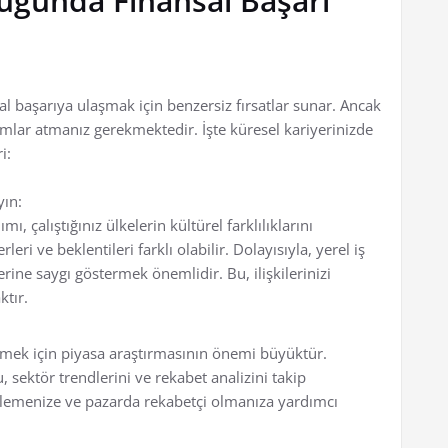
luğunda Finansal Başarı
al başarıya ulaşmak için benzersiz fırsatlar sunar. Ancak
dımlar atmanız gerekmektedir. İşte küresel kariyerinizde
i:
yın:
ı, çalıştığınız ülkelerin kültürel farklılıklarını
eri ve beklentileri farklı olabilir. Dolayısıyla, yerel iş
ine saygı göstermek önemlidir. Bu, ilişkilerinizi
ktır.
etmek için piyasa araştırmasının önemi büyüktür.
sektör trendlerini ve rekabet analizini takip
elirlemenize ve pazarda rekabetçi olmanıza yardımcı