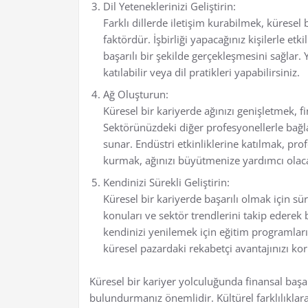
Dil Yeteneklerinizi Geliştirin:
Farklı dillerde iletişim kurabilmek, küresel 
faktördür. İşbirliği yapacağınız kişilerle et
başarılı bir şekilde gerçekleşmesini sağlar. Y
katılabilir veya dil pratikleri yapabilirsiniz.
Ağ Oluşturun:
Küresel bir kariyerde ağınızı genişletmek, f
Sektörünüzdeki diğer profesyonellerle bağlan
sunar. Endüstri etkinliklerine katılmak, pro
kurmak, ağınızı büyütmenize yardımcı olaca
Kendinizi Sürekli Geliştirin:
Küresel bir kariyerde başarılı olmak için sü
konuları ve sektör trendlerini takip ederek 
kendinizi yenilemek için eğitim programların
küresel pazardaki rekabetçi avantajınızı koru
Küresel bir kariyer yolculuğunda finansal baş
bulundurmanız önemlidir. Kültürel farklılıklar