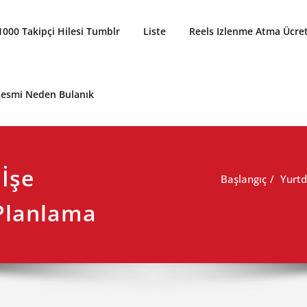
1000 Takipçi Hilesi Tumblr
Liste
Reels Izlenme Atma Ücret
 Resmi Neden Bulanık
 İşe
Başlangıç
Yurtd
 Planlama