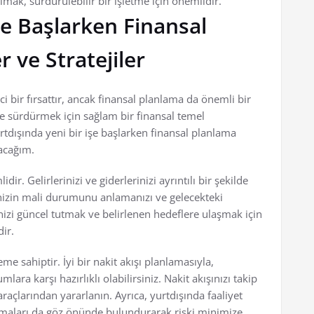
ak, sürdürülebilir bir işletme için önemlidir.
şe Başlarken Finansal
 ve Stratejiler
i bir fırsattır, ancak finansal planlama da önemli bir
 ve sürdürmek için sağlam bir finansal temel
dışında yeni bir işe başlarken finansal planlama
nacağım.
r. Gelirlerinizi ve giderlerinizi ayrıntılı bir şekilde
enizin mali durumunu anlamanızı ve gelecekteki
nizi güncel tutmak ve belirlenen hedeflere ulaşmak için
ir.
me sahiptir. İyi bir nakit akışı planlamasıyla,
ara karşı hazırlıklı olabilirsiniz. Nakit akışınızı takip
açlarından yararlanın. Ayrıca, yurtdışında faaliyet
anmaları da göz önünde bulundurarak riski minimize