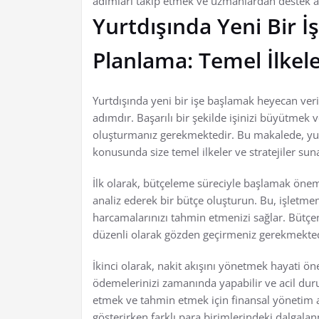
adımları takip etmek ve uzmanlardan destek alm
Yurtdışında Yeni Bir İ
Planlama: Temel İlkeler
Yurtdışında yeni bir işe başlamak heyecan veric
adımdır. Başarılı bir şekilde işinizi büyütmek
oluşturmanız gerekmektedir. Bu makalede, yurt
konusunda size temel ilkeler ve stratejiler su
İlk olarak, bütçeleme süreciyle başlamak önemlidi
analiz ederek bir bütçe oluşturun. Bu, işletm
harcamalarınızı tahmin etmenizi sağlar. Bütçe
düzenli olarak gözden geçirmeniz gerekmekted
İkinci olarak, nakit akışını yönetmek hayati öne
ödemelerinizi zamanında yapabilir ve acil duruml
etmek ve tahmin etmek için finansal yönetim ar
gösterirken farklı para birimlerindeki dalgal