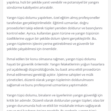
yapılırsa, hızlı bir şekilde yanıt verebilir ve potansiyel bir yangını
söndürme kabiliyetini artırabilir.
Yangın tüpü dolumu yapılırken, özel eğitim almış profesyoneller
tarafından gerçekleştirilmelidir. Eğitimli uzmanlar, doğru
prosedürleri takip ederek tüpleri yeniden doldurur ve basınçlarını
kontrol eder. Ayrıca, kullanılan gazın türüne ve yangın tüpünün
özelliklerine uygun bir şekilde dolum işlemi gerçekleştirilir. Bu,
yangın tüplerinin işlevini yerine getirebilmesi ve güvenilir bir
şekilde çalışabilmesi için önemlidir.
İhmal edilen bir konu olmasına rağmen, yangın tüpü dolumu
hayati bir güvenlik önlemidir. Yangın felaketlerinin yoğun hasarlara
yol açabileceği düşünüldüğünde, bu basit ama etkili prosedürün
ihmal edilmemesi gerektiği açıktır. İşletme sahipleri ve mülk
yöneticileri, düzenli olarak yangın tüplerinin doldurulmasını
sağlamalı ve bunu profesyonel uzmanlara yaptırmalıdır.
Yangın tüpü dolumu, binaların ve işyerlerinin yangın güvenliği için
kritik bir adımdır. Düzenli olarak doldurulan yangın tüpleri, olası bir
yangın durumunda hızlı ve etkili bir müdahale imkanı sağlayarak
can ve mal kaybının önüne geçebilir. Bu nedenle, yangın tüpü