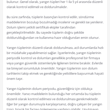
bulunur. Genel olarak, yangın tüpleri her 1 ila 5 yıl arasında düzenli
olarak kontrol edilmeli ve doldurulmalıdır.
Bu süre zarfında, tüplerin basınçları kontrol edilir, söndürme
maddelerinin bozulup bozulmadığı incelenir ve gerekli ise yenilenir.
Dolum işlemi yetkili sertifikalı ekipler tarafından
gerçekleştirilmelidir. Bu sayede tüplerin doğru şekilde
doldurulduğundan ve kullanıma hazır olduğundan emin olunur.
Yangın tüplerinin düzenli olarak doldurulması, acil durumlarda hızlı
bir müdahale yapabilmenizi sağlar. İşyerlerinde, yangın tüplerinin
periyodik kontrol ve dolumları genellikle profesyonel bir firmaya
veya yangın güvenlik sistemleriyle ilgilenen birime bırakılır. Evlerde
ise bireysel sorumluluk önemlidir. Yangın tüplerinin son dolum
tarihlerini takip etmek ve gerektiğinde yetkililere başvurmak hayati
önem taşır.
Yangın tüplerinin dolum periyodu, güvenliğiniz için oldukça
önemlidir. Yanıcı maddelerin bulunduğu her ortamda bu tüplerin
düzenli olarak kontrol edilmesi ve doldurulması gerekmektedir.
Eğer bir yangın durumuyla karşılaşırsanız, doğru çalışan bir yangın
tüpü, büyük bir faciayı önlemenize yardımcı olabilir. Unutmayın,