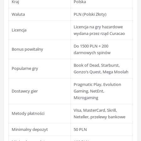
Kraj
Polska
Waluta
PLN (Polski Złoty)
Licencja na gry hazardowe
Licencja
wydana przez rząd Curacao
Do 1500 PLN + 200
Bonus powitalny
darmowych spinów
Book of Dead, Starburst,
Popularne gry
Gonzo’s Quest, Mega Moolah
Pragmatic Play, Evolution
Dostawcy gier
Gaming, NetEnt,
Microgaming
Visa, MasterCard, Skrill,
Metody płatności
Neteller, przelewy bankowe
Minimalny depozyt
50 PLN