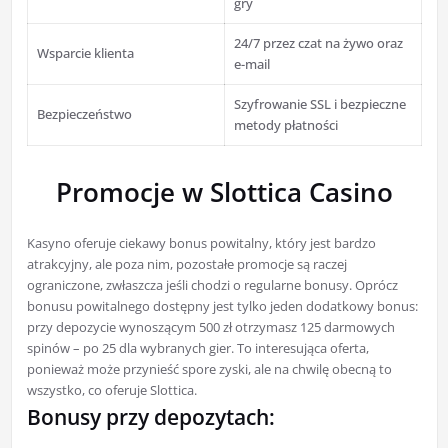
gry
24/7 przez czat na żywo oraz
Wsparcie klienta
e-mail
Szyfrowanie SSL i bezpieczne
Bezpieczeństwo
metody płatności
Promocje w Slottica Casino
Kasyno oferuje ciekawy bonus powitalny, który jest bardzo
atrakcyjny, ale poza nim, pozostałe promocje są raczej
ograniczone, zwłaszcza jeśli chodzi o regularne bonusy. Oprócz
bonusu powitalnego dostępny jest tylko jeden dodatkowy bonus:
przy depozycie wynoszącym 500 zł otrzymasz 125 darmowych
spinów – po 25 dla wybranych gier. To interesująca oferta,
ponieważ może przynieść spore zyski, ale na chwilę obecną to
wszystko, co oferuje Slottica.
Bonusy przy depozytach: