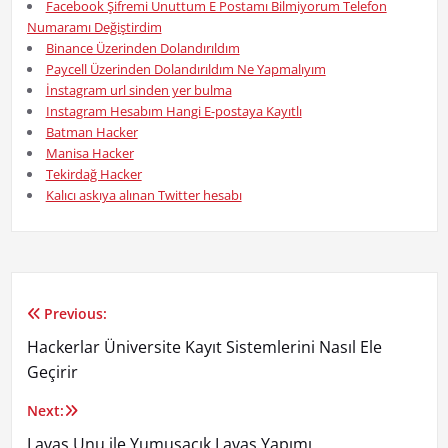
Facebook Şifremi Unuttum E Postamı Bilmiyorum Telefon
Numaramı Değiştirdim
Binance Üzerinden Dolandırıldım
Paycell Üzerinden Dolandırıldım Ne Yapmalıyım
İnstagram url sinden yer bulma
Instagram Hesabım Hangi E-postaya Kayıtlı
Batman Hacker
Manisa Hacker
Tekirdağ Hacker
Kalıcı askıya alınan Twitter hesabı
Previous:
Yazı
Hackerlar Üniversite Kayıt Sistemlerini Nasıl Ele
gezinmesi
Geçirir
Next:
Lavaş Unu ile Yumuşacık Lavaş Yapımı