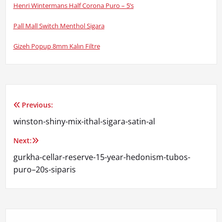
Henri Wintermans Half Corona Puro – 5’s
Pall Mall Switch Menthol Sigara
Gizeh Popup 8mm Kalın Filtre
Previous:
Yazı
winston-shiny-mix-ithal-sigara-satin-al
gezinmesi
Next:
gurkha-cellar-reserve-15-year-hedonism-tubos-
puro–20s-siparis