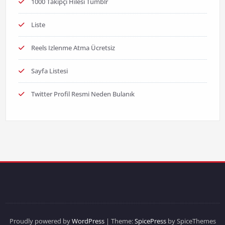
1000 Takipçi Hilesi Tumblr
Liste
Reels Izlenme Atma Ücretsiz
Sayfa Listesi
Twitter Profil Resmi Neden Bulanık
Proudly powered by
WordPress
| Theme:
SpicePress
by SpiceThemes