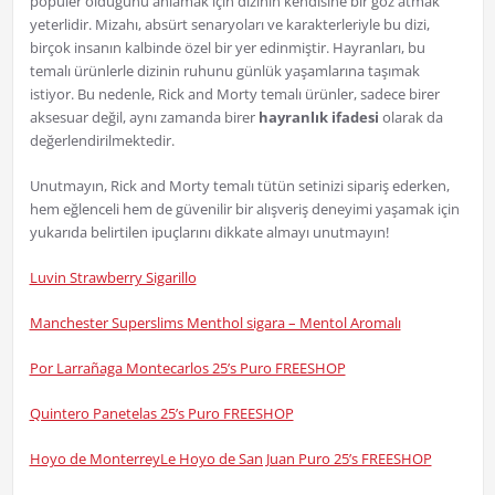
popüler olduğunu anlamak için dizinin kendisine bir göz atmak
yeterlidir. Mizahı, absürt senaryoları ve karakterleriyle bu dizi,
birçok insanın kalbinde özel bir yer edinmiştir. Hayranları, bu
temalı ürünlerle dizinin ruhunu günlük yaşamlarına taşımak
istiyor. Bu nedenle, Rick and Morty temalı ürünler, sadece birer
aksesuar değil, aynı zamanda birer
hayranlık ifadesi
olarak da
değerlendirilmektedir.
Unutmayın, Rick and Morty temalı tütün setinizi sipariş ederken,
hem eğlenceli hem de güvenilir bir alışveriş deneyimi yaşamak için
yukarıda belirtilen ipuçlarını dikkate almayı unutmayın!
Luvin Strawberry Sigarillo
Manchester Superslims Menthol sigara – Mentol Aromalı
Por Larrañaga Montecarlos 25’s Puro FREESHOP
Quintero Panetelas 25’s Puro FREESHOP
Hoyo de MonterreyLe Hoyo de San Juan Puro 25’s FREESHOP