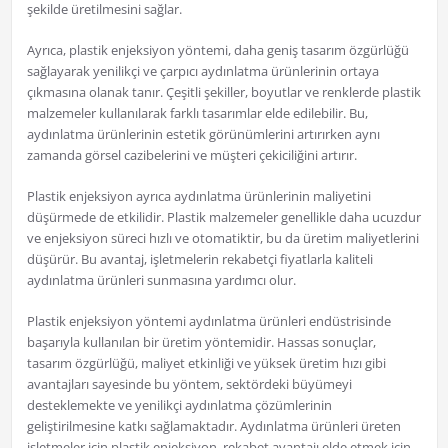
şekilde üretilmesini sağlar.
Ayrıca, plastik enjeksiyon yöntemi, daha geniş tasarım özgürlüğü
sağlayarak yenilikçi ve çarpıcı aydınlatma ürünlerinin ortaya
çıkmasına olanak tanır. Çeşitli şekiller, boyutlar ve renklerde plastik
malzemeler kullanılarak farklı tasarımlar elde edilebilir. Bu,
aydınlatma ürünlerinin estetik görünümlerini artırırken aynı
zamanda görsel cazibelerini ve müşteri çekiciliğini artırır.
Plastik enjeksiyon ayrıca aydınlatma ürünlerinin maliyetini
düşürmede de etkilidir. Plastik malzemeler genellikle daha ucuzdur
ve enjeksiyon süreci hızlı ve otomatiktir, bu da üretim maliyetlerini
düşürür. Bu avantaj, işletmelerin rekabetçi fiyatlarla kaliteli
aydınlatma ürünleri sunmasına yardımcı olur.
Plastik enjeksiyon yöntemi aydınlatma ürünleri endüstrisinde
başarıyla kullanılan bir üretim yöntemidir. Hassas sonuçlar,
tasarım özgürlüğü, maliyet etkinliği ve yüksek üretim hızı gibi
avantajları sayesinde bu yöntem, sektördeki büyümeyi
desteklemekte ve yenilikçi aydınlatma çözümlerinin
geliştirilmesine katkı sağlamaktadır. Aydınlatma ürünleri üreten
işletmeler için plastik enjeksiyon, rekabet avantajı elde etmek için