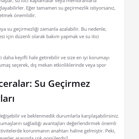
umaşlar, su itici kaplamalar veya membranlarla
ayabilirler. Eğer tamamen su geçirmezlik istiyorsanız,
 etmek önemlidir.
eya su geçirmezliği zamanla azalabilir. Bu nedenle,
si için düzenli olarak bakım yapmak ve su itici
daha keyifli hale getirebilir ve size en iyi korumayı
 kumaş seçerek, dış mekan etkinliklerinde veya spor
ceralar: Su Geçirmez
ları
eğişebilir ve beklenmedik durumlarla karşılaşabilirsiniz.
kumaşların sağladığı avantajları değerlendirmek önemli
ivitelerde korunmanın anahtarı haline gelmiştir. Peki,
everler arasında çok popülerdir?