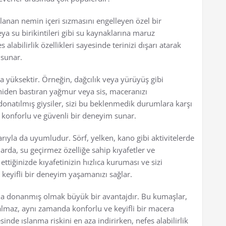
anan nemin içeri sızmasını engelleyen özel bir
a su birikintileri gibi su kaynaklarına maruz
 alabilirlik özellikleri sayesinde terinizi dışarı atarak
 sunar.
yüksektir. Örneğin, dağcılık veya yürüyüş gibi
 Aniden bastıran yağmur veya sis, maceranızı
 donatılmış giysiler, sizi bu beklenmedik durumlara karşı
a konforlu ve güvenli bir deneyim sunar.
ıyla da uyumludur. Sörf, yelken, kano gibi aktivitelerde
arda, su geçirmez özelliğe sahip kıyafetler ve
tiğinizde kıyafetinizin hızlıca kuruması ve sizi
e keyifli bir deneyim yaşamanızı sağlar.
la donanmış olmak büyük bir avantajdır. Bu kumaşlar,
lmaz, aynı zamanda konforlu ve keyifli bir macera
inde ıslanma riskini en aza indirirken, nefes alabilirlik