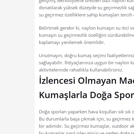
gelişmiş teknolojilerle üretilen bazı naylon k
donatılarak yüksek düzeyde su geçirmezlik sağl
su geçirmez özelliklere sahip kumaşları tercih
Belirtmek gerekir ki, naylon kumaşın su itici v
kumaşın su geçirmezlik özelliğini sürdürebilme
kaplamayı yenilemek önemlidir.
Unutmayın, doğru kumaş seçimi faaliyetlerinizi 
sağlayabilir. İhtiyaçlarınıza uygun bir naylon
aktivitelerinde rahatlıkla kullanabilirsiniz.
İzlencesi Olmayan Ma
Kumaşlarla Doğa Spor
Doğa sporları yaparken hava koşulları sık sık d
Bu durumlarla başa çıkmak için, su geçirmez 
bir adımdır. Su geçirmez kumaşlar, outdoor akt
bu kumaşlar nasıl işlev görür ve neden doğa s