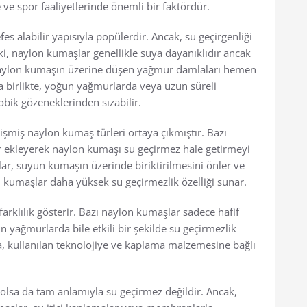
e ve spor faaliyetlerinde önemli bir faktördür.
es alabilir yapısıyla popülerdir. Ancak, su geçirgenliği
i, naylon kumaşlar genellikle suya dayanıklıdır ancak
 naylon kumaşın üzerine düşen yağmur damlaları hemen
 birlikte, yoğun yağmurlarda veya uzun süreli
ik gözeneklerinden sızabilir.
lişmiş naylon kumaş türleri ortaya çıkmıştır. Bazı
ar ekleyerek naylon kumaşı su geçirmez hale getirmeyi
r, suyun kumaşın üzerinde biriktirilmesini önler ve
on kumaşlar daha yüksek su geçirmezlik özelliği sunar.
arklılık gösterir. Bazı naylon kumaşlar sadece hafif
 yağmurlarda bile etkili bir şekilde su geçirmezlik
na, kullanılan teknolojiye ve kaplama malzemesine bağlı
 olsa da tam anlamıyla su geçirmez değildir. Ancak,