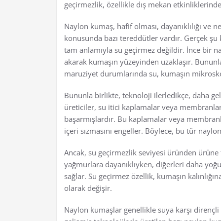
geçirmezlik, özellikle dış mekan etkinliklerind
Naylon kumaş, hafif olması, dayanıklılığı ve nef
konusunda bazı tereddütler vardır. Gerçek şu k
tam anlamıyla su geçirmez değildir. İnce bir
akarak kumaşın yüzeyinden uzaklaşır. Bununla
maruziyet durumlarında su, kumaşın mikroskob
Bununla birlikte, teknoloji ilerledikçe, daha ge
üreticiler, su itici kaplamalar veya membranl
başarmışlardır. Bu kaplamalar veya membranla
içeri sızmasını engeller. Böylece, bu tür nayl
Ancak, su geçirmezlik seviyesi üründen ürüne f
yağmurlara dayanıklıyken, diğerleri daha yoğun
sağlar. Su geçirmez özellik, kumaşın kalınlığı
olarak değişir.
Naylon kumaşlar genellikle suya karşı dirençli