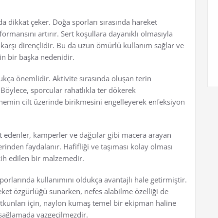
da dikkat çeker. Doğa sporları sırasında hareket
formansını artırır. Sert koşullara dayanıklı olmasıyla
karşı dirençlidir. Bu da uzun ömürlü kullanım sağlar ve
in bir başka nedenidir.
kça önemlidir. Aktivite sırasında oluşan terin
Böylece, sporcular rahatlıkla ter dökerek
 nemin cilt üzerinde birikmesini engelleyerek enfeksiyon
t edenler, kamperler ve dağcılar gibi macera arayan
rinden faydalanır. Hafifliği ve taşıması kolay olması
cih edilen bir malzemedir.
orlarında kullanımını oldukça avantajlı hale getirmiştir.
areket özgürlüğü sunarken, nefes alabilme özelliği de
tutkunları için, naylon kumaş temel bir ekipman haline
i sağlamada vazgeçilmezdir.