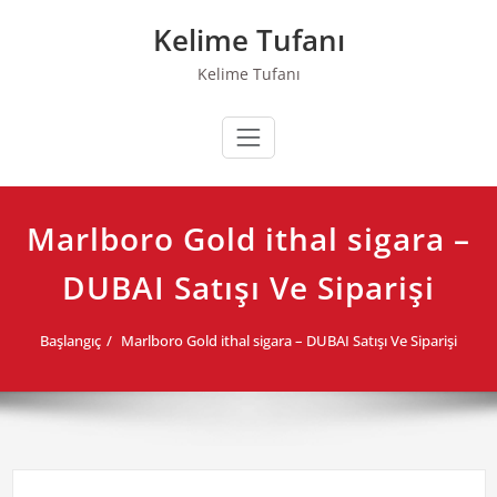
Skip
Kelime Tufanı
to
content
Kelime Tufanı
Marlboro Gold ithal sigara –
DUBAI Satışı Ve Siparişi
Başlangıç
Marlboro Gold ithal sigara – DUBAI Satışı Ve Siparişi