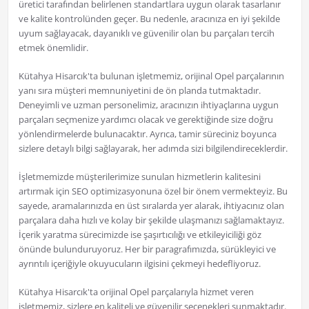
üretici tarafından belirlenen standartlara uygun olarak tasarlanır
ve kalite kontrolünden geçer. Bu nedenle, aracınıza en iyi şekilde
uyum sağlayacak, dayanıklı ve güvenilir olan bu parçaları tercih
etmek önemlidir.
Kütahya Hisarcık'ta bulunan işletmemiz, orijinal Opel parçalarının
yanı sıra müşteri memnuniyetini de ön planda tutmaktadır.
Deneyimli ve uzman personelimiz, aracınızın ihtiyaçlarına uygun
parçaları seçmenize yardımcı olacak ve gerektiğinde size doğru
yönlendirmelerde bulunacaktır. Ayrıca, tamir süreciniz boyunca
sizlere detaylı bilgi sağlayarak, her adımda sizi bilgilendireceklerdir.
İşletmemizde müşterilerimize sunulan hizmetlerin kalitesini
artırmak için SEO optimizasyonuna özel bir önem vermekteyiz. Bu
sayede, aramalarınızda en üst sıralarda yer alarak, ihtiyacınız olan
parçalara daha hızlı ve kolay bir şekilde ulaşmanızı sağlamaktayız.
İçerik yaratma sürecimizde ise şaşırtıcılığı ve etkileyiciliği göz
önünde bulunduruyoruz. Her bir paragrafımızda, sürükleyici ve
ayrıntılı içeriğiyle okuyucuların ilgisini çekmeyi hedefliyoruz.
Kütahya Hisarcık'ta orijinal Opel parçalarıyla hizmet veren
işletmemiz, sizlere en kaliteli ve güvenilir seçenekleri sunmaktadır.