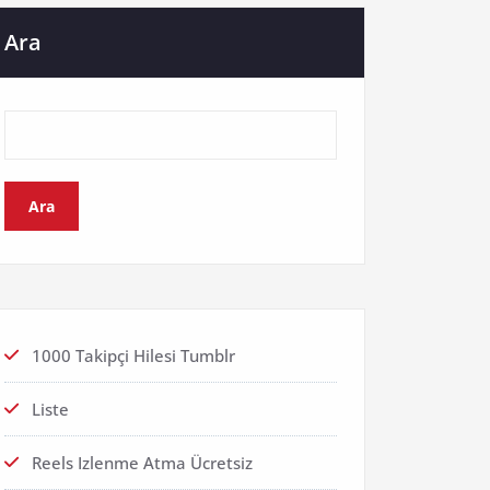
Ara
Ara
1000 Takipçi Hilesi Tumblr
Liste
Reels Izlenme Atma Ücretsiz