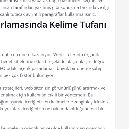
kelime araştırması yaparak doğru kelimeleri seçmeli ve
zi insan tarafından yazılmış gibi konuşma tarzında ve ilgi
canlı tutacak ayrıntılı paragraflar kullanmalısınız.
arlamasında Kelime Tufanı
k daha da önem kazanıyor. Web sitelerinin organik
edef kitlelerine etkili bir şekilde ulaşmak için doğru
 SEO odaklı içerik pazarlaması büyük bir öneme sahip.
en pek çok faktör bulunuyor.
 stratejileri, web sitenizin görünürlüğünü artırmak ve
r almak için kullanılan etkili bir yöntemdir. Bu
ğunlaşarak, içeriğinizi bu kelimelerle zenginleştirirsiniz.
uyuculara içeriğinizin ne hakkında olduğunu net bir
r kelimelerin orantılı bir şekilde kullanılması önemlidir.