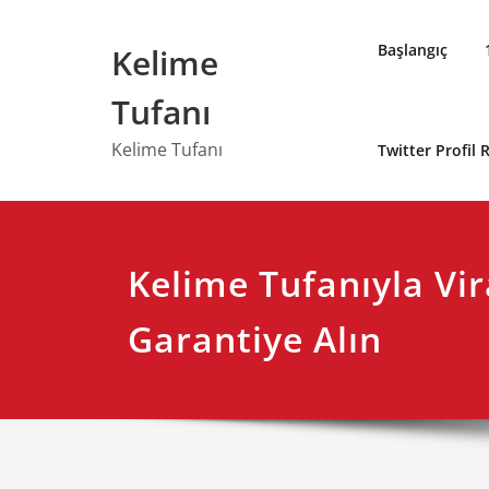
Skip
to
Başlangıç
Kelime
content
Tufanı
Kelime Tufanı
Twitter Profil
Kelime Tufanıyla Vi
Garantiye Alın