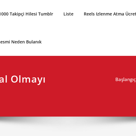
1000 Takipçi Hilesi Tumblr
Liste
Reels Izlenme Atma Ücret
 Resmi Neden Bulanık
ral Olmayı
Başlangıç