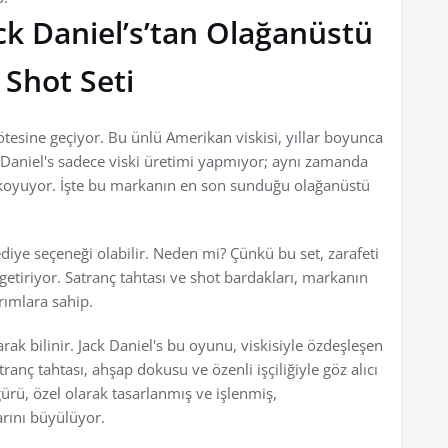
ck Daniel’s’tan Olağanüstü
 Shot Seti
ötesine geçiyor. Bu ünlü Amerikan viskisi, yıllar boyunca
ack Daniel's sadece viski üretimi yapmıyor; aynı zamanda
a koyuyor. İşte bu markanın en son sunduğu olağanüstü
hediye seçeneği olabilir. Neden mi? Çünkü bu set, zarafeti
getiriyor. Satranç tahtası ve shot bardakları, markanın
arımlara sahip.
arak bilinir. Jack Daniel's bu oyunu, viskisiyle özdeşleşen
ranç tahtası, ahşap dokusu ve özenli işçiliğiyle göz alıcı
gürü, özel olarak tasarlanmış ve işlenmiş,
rını büyülüyor.