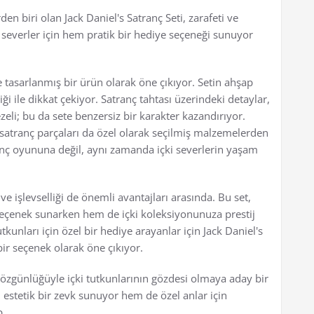
rden biri olan Jack Daniel's Satranç Seti, zarafeti ve
i severler için hem pratik bir hediye seçeneği sunuyor
e tasarlanmış bir ürün olarak öne çıkıyor. Setin ahşap
iği ile dikkat çekiyor. Satranç tahtası üzerindeki detaylar,
zeli; bu da sete benzersiz bir karakter kazandırıyor.
i satranç parçaları da özel olarak seçilmiş malzemelerden
ranç oyununa değil, aynı zamanda içki severlerin yaşam
i ve işlevselliği de önemli avantajları arasında. Bu set,
 seçenek sunarken hem de içki koleksiyonunuza prestij
kunları için özel bir hediye arayanlar için Jack Daniel's
bir seçenek olarak öne çıkıyor.
i ve özgünlüğüyle içki tutkunlarının gözdesi olmaya aday bir
 estetik bir zevk sunuyor hem de özel anlar için
p.