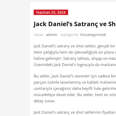
Haziran 23, 2024
Jack Daniel’s Satranç ve Sho
Yazar:
admin
kategorisi
Uncategorized
Jack Daniel's satranç ve shot setleri, gerçek b
Hem şıklığıyla hem de işlevselliğiyle ön plana 
haline gelmiştir. Satranç tahtası, ahşap ve meta
Üzerindeki Jack Daniel's logosuyla da markanın
Bu setler, Jack Daniel's sevenler için sadece bi
parçası özenle tasarlanmış ve kaliteli malzemel
camlarıyla içeceğinizi daha keyifli hale getirirk
mücadeleye davet eder. Bu setler, hem ev orta
detay sunar.
Jack Daniel's satranç ve shot setlerinin fiyatla