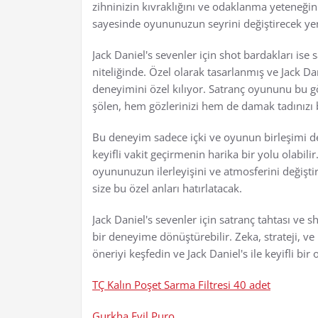
zihninizin kıvraklığını ve odaklanma yeteneğini
sayesinde oyununuzun seyrini değiştirecek yeni s
Jack Daniel's sevenler için shot bardakları ise 
niteliğinde. Özel olarak tasarlanmış ve Jack D
deneyimini özel kılıyor. Satranç oyununu bu göz
şölen, hem gözlerinizi hem de damak tadınızı
Bu deneyim sadece içki ve oyunun birleşimi değ
keyifli vakit geçirmenin harika bir yolu olabili
oyununuzun ilerleyişini ve atmosferini değişti
size bu özel anları hatırlatacak.
Jack Daniel's sevenler için satranç tahtası ve 
bir deneyime dönüştürebilir. Zeka, strateji, 
öneriyi keşfedin ve Jack Daniel's ile keyifli bi
TÇ Kalın Poşet Sarma Filtresi 40 adet
Gurkha Evil Puro