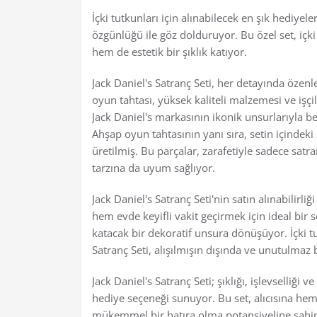
İçki tutkunları için alınabilecek en şık hediyele
özgünlüğü ile göz dolduruyor. Bu özel set, içk
hem de estetik bir şıklık katıyor.
Jack Daniel's Satranç Seti, her detayında özenl
oyun tahtası, yüksek kaliteli malzemesi ve işçil
Jack Daniel's markasının ikonik unsurlarıyla be
Ahşap oyun tahtasının yanı sıra, setin içindek
üretilmiş. Bu parçalar, zarafetiyle sadece sat
tarzına da uyum sağlıyor.
Jack Daniel's Satranç Seti'nin satın alınabilirliğ
hem evde keyifli vakit geçirmek için ideal bir
katacak bir dekoratif unsura dönüşüyor. İçki tut
Satranç Seti, alışılmışın dışında ve unutulmaz 
Jack Daniel's Satranç Seti; şıklığı, işlevselliğ
hediye seçeneği sunuyor. Bu set, alıcısına hem
mükemmel bir hatıra olma potansiyeline sahi