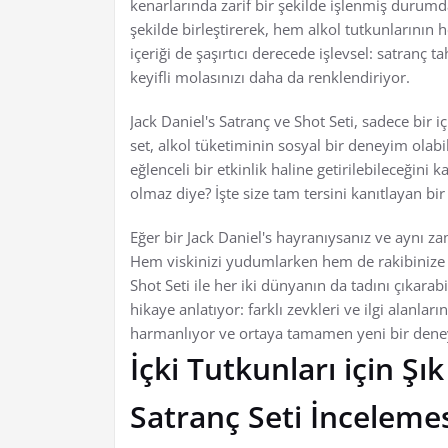
kenarlarında zarif bir şekilde işlenmiş durumd
şekilde birleştirerek, hem alkol tutkunlarının h
içeriği de şaşırtıcı derecede işlevsel: satranç t
keyifli molasınızı daha da renklendiriyor.
Jack Daniel's Satranç ve Shot Seti, sadece bir i
set, alkol tüketiminin sosyal bir deneyim olab
eğlenceli bir etkinlik haline getirilebileceğini 
olmaz diye? İşte size tam tersini kanıtlayan bir
Eğer bir Jack Daniel's hayranıysanız ve aynı z
Hem viskinizi yudumlarken hem de rakibinize k
Shot Seti ile her iki dünyanın da tadını çıkarab
hikaye anlatıyor: farklı zevkleri ve ilgi alanlar
harmanlıyor ve ortaya tamamen yeni bir deney
İçki Tutkunları için Şı
Satranç Seti İnceleme