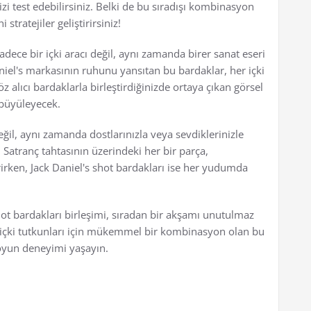
zi test edebilirsiniz. Belki de bu sıradışı kombinasyon
tratejiler geliştirirsiniz!
sadece bir içki aracı değil, aynı zamanda birer sanat eseri
aniel's markasının ruhunu yansıtan bu bardaklar, her içki
 alıcı bardaklarla birleştirdiğinizde ortaya çıkan görsel
 büyüleyecek.
il, aynı zamanda dostlarınızla veya sevdiklerinizle
r. Satranç tahtasının üzerindeki her bir parça,
rirken, Jack Daniel's shot bardakları ise her yudumda
shot bardakları birleşimi, sıradan bir akşamı unutulmaz
ve içki tutkunları için mükemmel bir kombinasyon olan bu
r oyun deneyimi yaşayın.