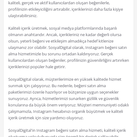
kaliteli, gerçek ve aktif kullanıcılardan oluşan beğenilerle,
profilinizin etkileyiciliğini artırabilir, içeriklerinizi daha fazla kişiye
ulaştırabilirsiniz.
Kaliteli içerik üretmek, sosyal medya platformlarında başarılı
olmanın anahtarıdır. Ancak, içerikleriniz ne kadar değerli olursa
olsun, yeterli beğeni ve etkileşim almadıkça hedef kitlenize
ulaşmanız zor olabilir. SosyalDigital olarak, Instagram beğeni satın
alma hizmetimizle bu sorunu ortadan kaldırıyoruz. Gerçek
kullanıcılardan oluşan beğeniler, profilinizin güvenilirliğini artırırken
içeriklerinizi popüler hale getirir.
SosyalDigital olarak, müşterilerimize en yüksek kalitede hizmet
sunmak için çalışıyoruz. Bu nedenle, beğeni satın alma
paketlerimizi özenle hazırlıyor ve bütçenize uygun seçenekler
sunuyoruz. Ayrıca, hizmetlerimizi sunarken gizlilik ve güvenlik
konularına da büyük önem veriyoruz. Müşteri memnuniyeti odaklı
çalışmamızla, Instagram hesabınızı organik büyütmek ve kaliteli
içerik üretmek için size yardımcı oluyoruz.
SosyalDigital'in Instagram beğeni satın alma hizmeti, kaliteli içerik
oluşturma yolculuğunuzda size önemli bir destek sağlayabilir.