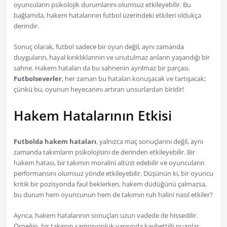
oyuncuların psikolojik durumlarını olumsuz etkileyebilir. Bu
bağlamda, hakem hatalarının futbol üzerindeki etkileri oldukça
derindir.
Sonuç olarak, futbol sadece bir oyun değil, aynı zamanda
duyguların, hayal kırıklıklarının ve unutulmaz anların yaşandığı bir
sahne. Hakem hataları da bu sahnenin ayrılmaz bir parçası.
Futbolseverler
, her zaman bu hataları konuşacak ve tartışacak;
çünkü bu, oyunun heyecanını artıran unsurlardan biridir!
Hakem Hatalarının Etkisi
Futbolda hakem hataları
, yalnızca maç sonuçlarını değil, aynı
zamanda takımların psikolojisini de derinden etkileyebilir. Bir
hakem hatası, bir takımın moralini altüst edebilir ve oyuncuların
performansını olumsuz yönde etkileyebilir. Düşünün ki, bir oyuncu
kritik bir pozisyonda faul beklerken, hakem düdüğünü çalmazsa,
bu durum hem oyuncunun hem de takımın ruh halini nasıl etkiler?
Ayrıca, hakem hatalarının sonuçları uzun vadede de hissedilir.
Örneğin, bir takımın şampiyonluk yarışında kaybettiği puanlar,