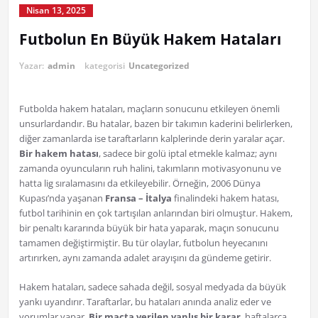
Nisan 13, 2025
Futbolun En Büyük Hakem Hataları
Yazar:
admin
kategorisi
Uncategorized
Futbolda hakem hataları, maçların sonucunu etkileyen önemli
unsurlardandır. Bu hatalar, bazen bir takımın kaderini belirlerken,
diğer zamanlarda ise taraftarların kalplerinde derin yaralar açar.
Bir hakem hatası
, sadece bir golü iptal etmekle kalmaz; aynı
zamanda oyuncuların ruh halini, takımların motivasyonunu ve
hatta lig sıralamasını da etkileyebilir. Örneğin, 2006 Dünya
Kupası’nda yaşanan
Fransa – İtalya
finalindeki hakem hatası,
futbol tarihinin en çok tartışılan anlarından biri olmuştur. Hakem,
bir penaltı kararında büyük bir hata yaparak, maçın sonucunu
tamamen değiştirmiştir. Bu tür olaylar, futbolun heyecanını
artırırken, aynı zamanda adalet arayışını da gündeme getirir.
Hakem hataları, sadece sahada değil, sosyal medyada da büyük
yankı uyandırır. Taraftarlar, bu hataları anında analiz eder ve
yorumlar yapar.
Bir maçta verilen yanlış bir karar
, haftalarca