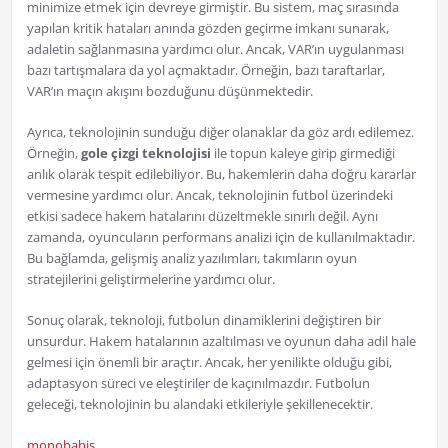
minimize etmek için devreye girmiştir. Bu sistem, maç sırasında
yapılan kritik hataları anında gözden geçirme imkanı sunarak,
adaletin sağlanmasına yardımcı olur. Ancak, VAR’ın uygulanması
bazı tartışmalara da yol açmaktadır. Örneğin, bazı taraftarlar,
VAR’ın maçın akışını bozduğunu düşünmektedir.
Ayrıca, teknolojinin sunduğu diğer olanaklar da göz ardı edilemez.
Örneğin,
gole çizgi teknolojisi
ile topun kaleye girip girmediği
anlık olarak tespit edilebiliyor. Bu, hakemlerin daha doğru kararlar
vermesine yardımcı olur. Ancak, teknolojinin futbol üzerindeki
etkisi sadece hakem hatalarını düzeltmekle sınırlı değil. Aynı
zamanda, oyuncuların performans analizi için de kullanılmaktadır.
Bu bağlamda, gelişmiş analiz yazılımları, takımların oyun
stratejilerini geliştirmelerine yardımcı olur.
Sonuç olarak, teknoloji, futbolun dinamiklerini değiştiren bir
unsurdur. Hakem hatalarının azaltılması ve oyunun daha adil hale
gelmesi için önemli bir araçtır. Ancak, her yenilikte olduğu gibi,
adaptasyon süreci ve eleştiriler de kaçınılmazdır. Futbolun
geleceği, teknolojinin bu alandaki etkileriyle şekillenecektir.
monobahis