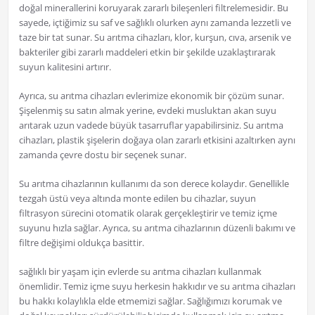
doğal minerallerini koruyarak zararlı bileşenleri filtrelemesidir. Bu
sayede, içtiğimiz su saf ve sağlıklı olurken aynı zamanda lezzetli ve
taze bir tat sunar. Su arıtma cihazları, klor, kurşun, cıva, arsenik ve
bakteriler gibi zararlı maddeleri etkin bir şekilde uzaklaştırarak
suyun kalitesini artırır.
Ayrıca, su arıtma cihazları evlerimize ekonomik bir çözüm sunar.
Şişelenmiş su satın almak yerine, evdeki musluktan akan suyu
arıtarak uzun vadede büyük tasarruflar yapabilirsiniz. Su arıtma
cihazları, plastik şişelerin doğaya olan zararlı etkisini azaltırken aynı
zamanda çevre dostu bir seçenek sunar.
Su arıtma cihazlarının kullanımı da son derece kolaydır. Genellikle
tezgah üstü veya altında monte edilen bu cihazlar, suyun
filtrasyon sürecini otomatik olarak gerçekleştirir ve temiz içme
suyunu hızla sağlar. Ayrıca, su arıtma cihazlarının düzenli bakımı ve
filtre değişimi oldukça basittir.
sağlıklı bir yaşam için evlerde su arıtma cihazları kullanmak
önemlidir. Temiz içme suyu herkesin hakkıdır ve su arıtma cihazları
bu hakkı kolaylıkla elde etmemizi sağlar. Sağlığımızı korumak ve