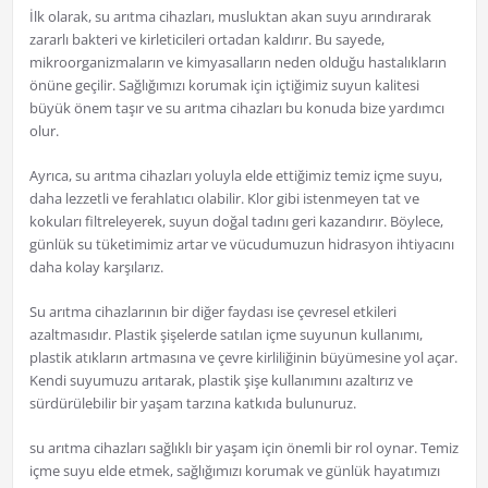
İlk olarak, su arıtma cihazları, musluktan akan suyu arındırarak
zararlı bakteri ve kirleticileri ortadan kaldırır. Bu sayede,
mikroorganizmaların ve kimyasalların neden olduğu hastalıkların
önüne geçilir. Sağlığımızı korumak için içtiğimiz suyun kalitesi
büyük önem taşır ve su arıtma cihazları bu konuda bize yardımcı
olur.
Ayrıca, su arıtma cihazları yoluyla elde ettiğimiz temiz içme suyu,
daha lezzetli ve ferahlatıcı olabilir. Klor gibi istenmeyen tat ve
kokuları filtreleyerek, suyun doğal tadını geri kazandırır. Böylece,
günlük su tüketimimiz artar ve vücudumuzun hidrasyon ihtiyacını
daha kolay karşılarız.
Su arıtma cihazlarının bir diğer faydası ise çevresel etkileri
azaltmasıdır. Plastik şişelerde satılan içme suyunun kullanımı,
plastik atıkların artmasına ve çevre kirliliğinin büyümesine yol açar.
Kendi suyumuzu arıtarak, plastik şişe kullanımını azaltırız ve
sürdürülebilir bir yaşam tarzına katkıda bulunuruz.
su arıtma cihazları sağlıklı bir yaşam için önemli bir rol oynar. Temiz
içme suyu elde etmek, sağlığımızı korumak ve günlük hayatımızı