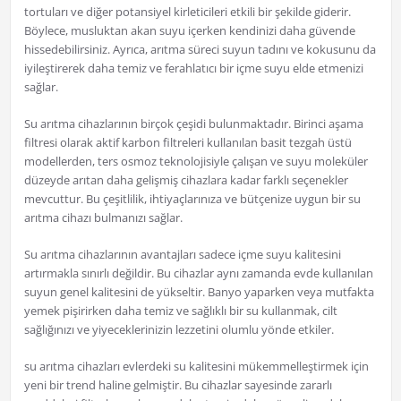
tortuları ve diğer potansiyel kirleticileri etkili bir şekilde giderir.
Böylece, musluktan akan suyu içerken kendinizi daha güvende
hissedebilirsiniz. Ayrıca, arıtma süreci suyun tadını ve kokusunu da
iyileştirerek daha temiz ve ferahlatıcı bir içme suyu elde etmenizi
sağlar.
Su arıtma cihazlarının birçok çeşidi bulunmaktadır. Birinci aşama
filtresi olarak aktif karbon filtreleri kullanılan basit tezgah üstü
modellerden, ters osmoz teknolojisiyle çalışan ve suyu moleküler
düzeyde arıtan daha gelişmiş cihazlara kadar farklı seçenekler
mevcuttur. Bu çeşitlilik, ihtiyaçlarınıza ve bütçenize uygun bir su
arıtma cihazı bulmanızı sağlar.
Su arıtma cihazlarının avantajları sadece içme suyu kalitesini
artırmakla sınırlı değildir. Bu cihazlar aynı zamanda evde kullanılan
suyun genel kalitesini de yükseltir. Banyo yaparken veya mutfakta
yemek pişirirken daha temiz ve sağlıklı bir su kullanmak, cilt
sağlığınızı ve yiyeceklerinizin lezzetini olumlu yönde etkiler.
su arıtma cihazları evlerdeki su kalitesini mükemmelleştirmek için
yeni bir trend haline gelmiştir. Bu cihazlar sayesinde zararlı