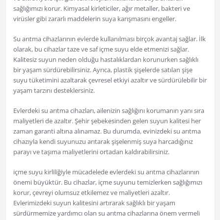
sağlığımızı korur. Kimyasal kirleticiler, ağır metaller, bakteri ve
virüsler gibi zararlı maddelerin suya karışmasını engeller.
Su arıtma cihazlarının evlerde kullanılması birçok avantaj sağlar. İlk
olarak, bu cihazlar taze ve saf içme suyu elde etmenizi sağlar.
Kalitesiz suyun neden olduğu hastalıklardan korunurken sağlıklı
bir yaşam sürdürebilirsiniz. Ayrıca, plastik şişelerde satılan şişe
suyu tüketimini azaltarak çevresel etkiyi azaltır ve sürdürülebilir bir
yaşam tarzını desteklersiniz.
Evlerdeki su arıtma cihazları, ailenizin sağlığını korumanın yanı sıra
maliyetleri de azaltır. Şehir şebekesinden gelen suyun kalitesi her
zaman garanti altına alınamaz. Bu durumda, evinizdeki su arıtma
cihazıyla kendi suyunuzu arıtarak şişelenmiş suya harcadığınız
parayı ve taşıma maliyetlerini ortadan kaldırabilirsiniz.
içme suyu kirliliğiyle mücadelede evlerdeki su arıtma cihazlarının
önemi büyüktür. Bu cihazlar, içme suyunu temizlerken sağlığımızı
korur, çevreyi olumsuz etkilemez ve maliyetleri azaltır.
Evlerimizdeki suyun kalitesini artırarak sağlıklı bir yaşam
sürdürmemize yardımcı olan su arıtma cihazlarına önem vermeli