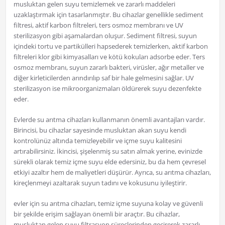
musluktan gelen suyu temizlemek ve zararlı maddeleri
uzaklaştırmak için tasarlanmıştır. Bu cihazlar genellikle sediment
filtresi, aktif karbon filtreleri, ters osmoz membranı ve UV
sterilizasyon gibi aşamalardan oluşur. Sediment filtresi, suyun
içindeki tortu ve partikülleri hapsederek temizlerken, aktif karbon
filtreleri klor gibi kimyasalları ve kötü kokuları adsorbe eder. Ters
osmoz membranı, suyun zararlı bakteri, virüsler, ağır metaller ve
diğer kirleticilerden arındırılıp saf bir hale gelmesini sağlar. UV
sterilizasyon ise mikroorganizmaları öldürerek suyu dezenfekte
eder.
Evlerde su arıtma cihazları kullanmanın önemli avantajları vardır.
Birincisi, bu cihazlar sayesinde musluktan akan suyu kendi
kontrolünüz altında temizleyebilir ve içme suyu kalitesini
artırabilirsiniz. İkincisi, şişelenmiş su satın almak yerine, evinizde
sürekli olarak temiz içme suyu elde edersiniz, bu da hem çevresel
etkiyi azaltır hem de maliyetleri düşürür. Ayrıca, su arıtma cihazları,
kireçlenmeyi azaltarak suyun tadını ve kokusunu iyileştirir.
evler için su arıtma cihazları, temiz içme suyuna kolay ve güvenli
bir şekilde erişim sağlayan önemli bir araçtır. Bu cihazlar,
musluktan gelen suyu filtrasyon süreçlerinden geçirerek zararlı