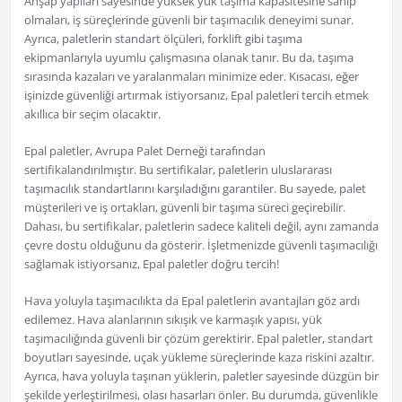
Ahşap yapıları sayesinde yüksek yük taşıma kapasitesine sahip
olmaları, iş süreçlerinde güvenli bir taşımacılık deneyimi sunar.
Ayrıca, paletlerin standart ölçüleri, forklift gibi taşıma
ekipmanlarıyla uyumlu çalışmasına olanak tanır. Bu da, taşıma
sırasında kazaları ve yaralanmaları minimize eder. Kısacası, eğer
işinizde güvenliği artırmak istiyorsanız, Epal paletleri tercih etmek
akıllıca bir seçim olacaktır.
Epal paletler, Avrupa Palet Derneği tarafından
sertifikalandırılmıştır. Bu sertifikalar, paletlerin uluslararası
taşımacılık standartlarını karşıladığını garantiler. Bu sayede, palet
müşterileri ve iş ortakları, güvenli bir taşıma süreci geçirebilir.
Dahası, bu sertifikalar, paletlerin sadece kaliteli değil, aynı zamanda
çevre dostu olduğunu da gösterir. İşletmenizde güvenli taşımacılığı
sağlamak istiyorsanız, Epal paletler doğru tercih!
Hava yoluyla taşımacılıkta da Epal paletlerin avantajları göz ardı
edilemez. Hava alanlarının sıkışık ve karmaşık yapısı, yük
taşımacılığında güvenli bir çözüm gerektirir. Epal paletler, standart
boyutları sayesinde, uçak yükleme süreçlerinde kaza riskini azaltır.
Ayrıca, hava yoluyla taşınan yüklerin, paletler sayesinde düzgün bir
şekilde yerleştirilmesi, olası hasarları önler. Bu durumda, güvenlikle