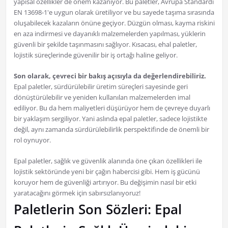
yapısal özellikler de önem kazanıyor. Bu paletler, Avrupa Standardı
EN 13698-1'e uygun olarak üretiliyor ve bu sayede taşıma sırasında
oluşabilecek kazaların önüne geçiyor. Düzgün olması, kayma riskini
en aza indirmesi ve dayanıklı malzemelerden yapılması, yüklerin
güvenli bir şekilde taşınmasını sağlıyor. Kısacası, ehal paletler,
lojistik süreçlerinde güvenilir bir iş ortağı haline geliyor.
Son olarak, çevreci bir bakış açısıyla da değerlendirebiliriz.
Epal paletler, sürdürülebilir üretim süreçleri sayesinde geri
dönüştürülebilir ve yeniden kullanılan malzemelerden imal
ediliyor. Bu da hem maliyetleri düşürüyor hem de çevreye duyarlı
bir yaklaşım sergiliyor. Yani aslında epal paletler, sadece lojistikte
değil, aynı zamanda sürdürülebilirlik perspektifinde de önemli bir
rol oynuyor.
Epal paletler, sağlık ve güvenlik alanında öne çıkan özellikleri ile
lojistik sektöründe yeni bir çağın habercisi gibi. Hem iş gücünü
koruyor hem de güvenliği artırıyor. Bu değişimin nasıl bir etki
yaratacağını görmek için sabırsızlanıyoruz!
Paletlerin Son Sözleri: Epal