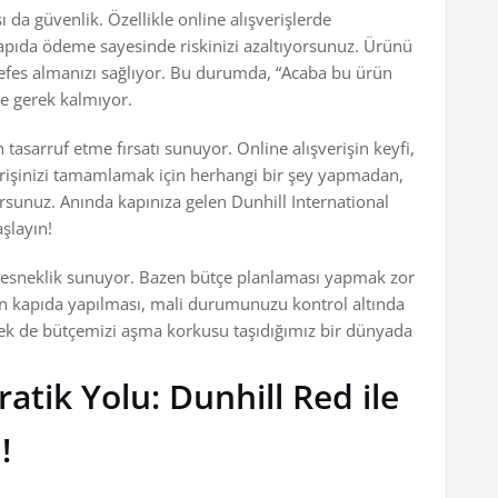
ı da güvenlik. Özellikle online alışverişlerde
 kapıda ödeme sayesinde riskinizi azaltıyorsunuz. Ürünü
 nefes almanızı sağlıyor. Bu durumda, “Acaba bu ürün
e gerek kalmıyor.
asarruf etme fırsatı sunuyor. Online alışverişin keyfi,
verişinizi tamamlamak için herhangi bir şey yapmadan,
yorsunuz. Anında kapınıza gelen Dunhill International
şlayın!
esneklik sunuyor. Bazen bütçe planlaması yapmak zor
in kapıda yapılması, mali durumunuzu kontrol altında
sek de bütçemizi aşma korkusu taşıdığımız bir dünyada
atik Yolu: Dunhill Red ile
!