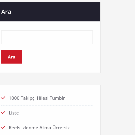
Ara
Ara
1000 Takipçi Hilesi Tumblr
Liste
Reels Izlenme Atma Ücretsiz