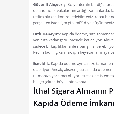
Güvenli Alışveriş
: Bu yöntemin bir diğer artıs
dolandırıcılık vakalarının arttığı zamanlarda,
teslim alırken kontrol edebilmeniz, rahat bir
gerçekten istediğim gibi mi?” diye düşünmeniz
Hızlı Deneyim
: Kapıda ödeme, size zamandan t
yanınıza kadar getirilmesiyle katlanıyor. Alış
sadece birkaç tıklama ile siparişinizi verebili
Red’in tadını çıkarmak için heyecanlanmaya ba
Esneklik
: Kapıda ödeme ayrıca size tamamen 
olabiliyor. Ancak, alışveriş esnasında ödemen
tutmanıza yardımcı oluyor. İstesek de isteme
bu gerçekten büyük bir avantaj.
İthal Sigara Almanın Pr
Kapıda Ödeme İmkanı