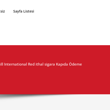
siz
Sayfa Listesi
ll International Red ithal sigara Kapıda Ödeme