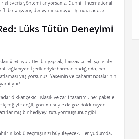
r alışveriş yöntemi arıyorsanız, Dunhill International
ifli bir alışveriş deneyimi sunuyor. Şimdi, sadece
 Red: Lüks Tütün Deneyimi
an üretiliyor. Her bir yaprak, hassas bir el işçiliği ile
 sağlanıyor. İçerikleriyle harmanlandığında, her
 patlaması yaşıyorsunuz. Yasemin ve baharat notalarının
yaratıyor!
adar dikkat çekici. Klasik ve zarif tasarımı, her paketle
ce içeriğiyle değil, görüntüsüyle de göz dolduruyor.
n hazırlanmış bir hediyeyi tutuyormuşsunuz gibi
unhill’in köklü geçmişi sizi büyüleyecek. Her yudumda,