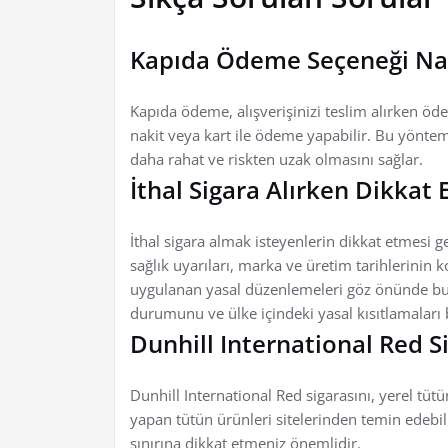
Kapıda Ödeme Seçeneği Nası
Kapıda ödeme, alışverişinizi teslim alırken ö
nakit veya kart ile ödeme yapabilir. Bu yöntem, 
daha rahat ve riskten uzak olmasını sağlar.
İthal Sigara Alırken Dikkat
İthal sigara almak isteyenlerin dikkat etmesi 
sağlık uyarıları, marka ve üretim tarihlerinin
uygulanan yasal düzenlemeleri göz önünde bulu
durumunu ve ülke içindeki yasal kısıtlamaları
Dunhill International Red S
Dunhill International Red sigarasını, yerel tüt
yapan tütün ürünleri sitelerinden temin edebil
sınırına dikkat etmeniz önemlidir.