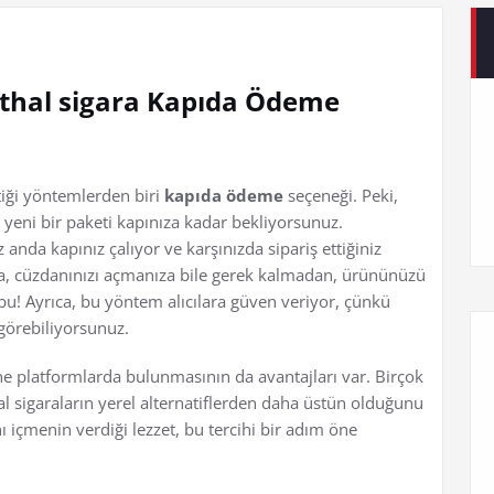
 ithal sigara Kapıda Ödeme
ttiği yöntemlerden biri
kapıda ödeme
seçeneği. Peki,
 yeni bir paketi kapınıza kadar bekliyorsunuz.
 anda kapınız çalıyor ve karşınızda sipariş ettiğiniz
da, cüzdanınızı açmanıza bile gerek kalmadan, ürününüzü
bu! Ayrıca, bu yöntem alıcılara güven veriyor, çünkü
e görebiliyorsunuz.
ine platformlarda bulunmasının da avantajları var. Birçok
thal sigaraların yerel alternatiflerden daha üstün olduğunu
 içmenin verdiği lezzet, bu tercihi bir adım öne