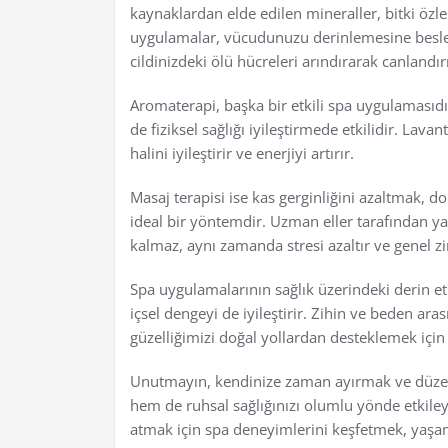
kaynaklardan elde edilen mineraller, bitki özle
uygulamalar, vücudunuzu derinlemesine besler v
cildinizdeki ölü hücreleri arındırarak canlandırı
Aromaterapi, başka bir etkili spa uygulamasıdı
de fiziksel sağlığı iyileştirmede etkilidir. Lavan
halini iyileştirir ve enerjiyi artırır.
Masaj terapisi ise kas gerginliğini azaltmak, do
ideal bir yöntemdir. Uzman eller tarafından ya
kalmaz, aynı zamanda stresi azaltır ve genel zind
Spa uygulamalarının sağlık üzerindeki derin 
içsel dengeyi de iyileştirir. Zihin ve beden ar
güzelliğimizi doğal yollardan desteklemek için
Unutmayın, kendinize zaman ayırmak ve düzenl
hem de ruhsal sağlığınızı olumlu yönde etkileye
atmak için spa deneyimlerini keşfetmek, yaşam 