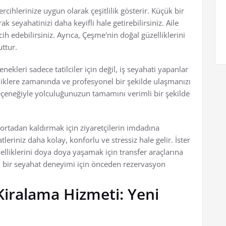
ercihlerinize uygun olarak çeşitlilik gösterir. Küçük bir
ak seyahatinizi daha keyifli hale getirebilirsiniz. Aile
rcih edebilirsiniz. Ayrıca, Çeşme'nin doğal güzelliklerini
ttur.
nekleri sadece tatilciler için değil, iş seyahati yapanlar
kinliklere zamanında ve profesyonel bir şekilde ulaşmanızı
eçeneğiyle yolculuğunuzun tamamını verimli bir şekilde
ortadan kaldırmak için ziyaretçilerin imdadına
eriniz daha kolay, konforlu ve stressiz hale gelir. İster
üzelliklerini doya doya yaşamak için transfer araçlarına
li bir seyahat deneyimi için önceden rezervasyon
iralama Hizmeti: Yeni