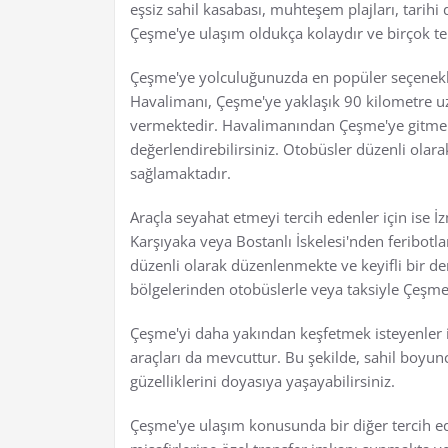
eşsiz sahil kasabası, muhteşem plajları, tarihi 
Çeşme'ye ulaşım oldukça kolaydır ve birçok te
Çeşme'ye yolculuğunuzda en popüler seçenekl
Havalimanı, Çeşme'ye yaklaşık 90 kilometre uz
vermektedir. Havalimanından Çeşme'ye gitmek i
değerlendirebilirsiniz. Otobüsler düzenli olar
sağlamaktadır.
Araçla seyahat etmeyi tercih edenler için ise İ
Karşıyaka veya Bostanlı İskelesi'nden feribotlar
düzenli olarak düzenlenmekte ve keyifli bir de
bölgelerinden otobüslerle veya taksiyle Çeşme'y
Çeşme'yi daha yakından keşfetmek isteyenler iç
araçları da mevcuttur. Bu şekilde, sahil boyunc
güzelliklerini doyasıya yaşayabilirsiniz.
Çeşme'ye ulaşım konusunda bir diğer tercih edil