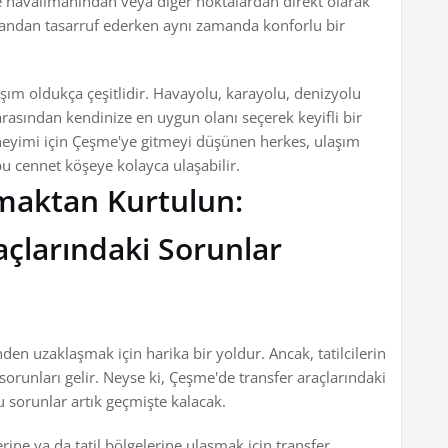
e havalimanından veya diğer noktalardan direkt olarak
andan tasarruf ederken aynı zamanda konforlu bir
aşım oldukça çeşitlidir. Havayolu, karayolu, denizyolu
 arasından kendinize en uygun olanı seçerek keyifli bir
deneyimi için Çeşme'ye gitmeyi düşünen herkes, ulaşım
bu cennet köşeye kolayca ulaşabilir.
lmaktan Kurtulun:
çlarındaki Sorunlar
nden uzaklaşmak için harika bir yoldur. Ancak, tatilcilerin
sorunları gelir. Neyse ki, Çeşme'de transfer araçlarındaki
u sorunlar artık geçmişte kalacak.
erine ya da tatil bölgelerine ulaşmak için transfer