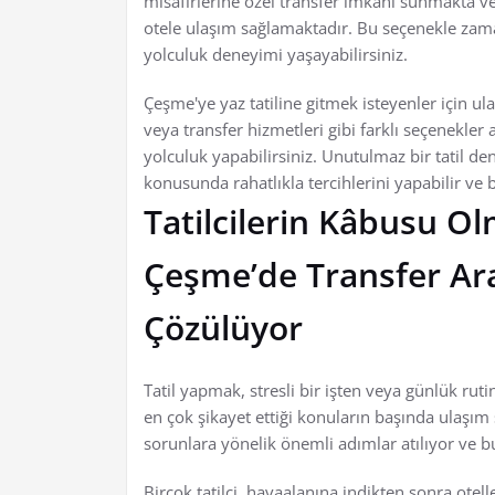
misafirlerine özel transfer imkanı sunmakta v
otele ulaşım sağlamaktadır. Bu seçenekle zam
yolculuk deneyimi yaşayabilirsiniz.
Çeşme'ye yaz tatiline gitmek isteyenler için ul
veya transfer hizmetleri gibi farklı seçenekler
yolculuk yapabilirsiniz. Unutulmaz bir tatil 
konusunda rahatlıkla tercihlerini yapabilir ve 
Tatilcilerin Kâbusu O
Çeşme’de Transfer Ara
Çözülüyor
Tatil yapmak, stresli bir işten veya günlük ruti
en çok şikayet ettiği konuların başında ulaşım 
sorunlara yönelik önemli adımlar atılıyor ve b
Birçok tatilci, havaalanına indikten sonra otell