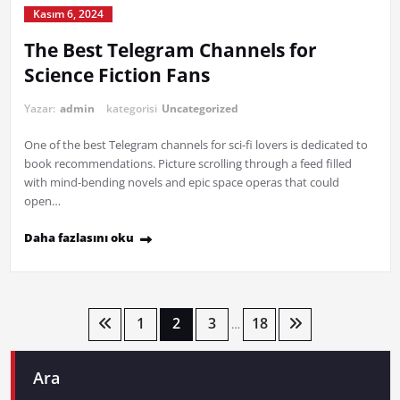
Kasım 6, 2024
The Best Telegram Channels for
Science Fiction Fans
Yazar:
admin
kategorisi
Uncategorized
One of the best Telegram channels for sci-fi lovers is dedicated to
book recommendations. Picture scrolling through a feed filled
with mind-bending novels and epic space operas that could
open…
Daha fazlasını oku
Yazı
1
2
3
18
…
sayfalaması
Ara