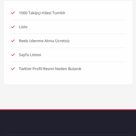
1000 Takipçi Hilesi Tumblr
Liste
Reels Izlenme Atma Ücretsiz
Sayfa Listesi
Twitter Profil Resmi Neden Bulanık