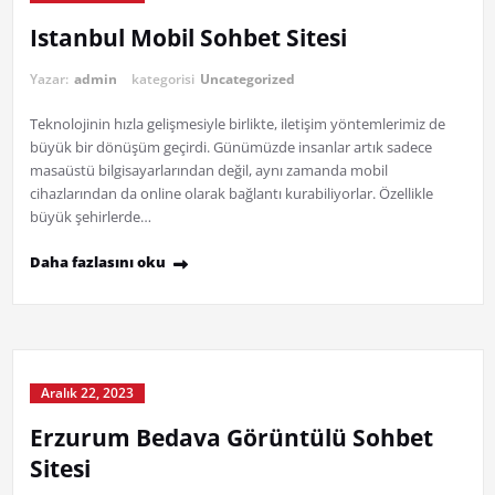
Istanbul Mobil Sohbet Sitesi
Yazar:
admin
kategorisi
Uncategorized
Teknolojinin hızla gelişmesiyle birlikte, iletişim yöntemlerimiz de
büyük bir dönüşüm geçirdi. Günümüzde insanlar artık sadece
masaüstü bilgisayarlarından değil, aynı zamanda mobil
cihazlarından da online olarak bağlantı kurabiliyorlar. Özellikle
büyük şehirlerde…
Daha fazlasını oku
Aralık 22, 2023
Erzurum Bedava Görüntülü Sohbet
Sitesi