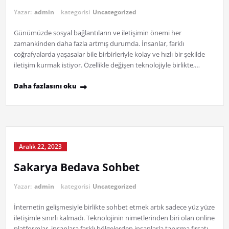
Yazar:
admin
kategorisi
Uncategorized
Günümüzde sosyal bağlantıların ve iletişimin önemi her
zamankinden daha fazla artmış durumda. İnsanlar, farklı
coğrafyalarda yaşasalar bile birbirleriyle kolay ve hızlı bir şekilde
iletişim kurmak istiyor. Özellikle değişen teknolojiyle birlikte,…
Daha fazlasını oku
Aralık 22, 2023
Sakarya Bedava Sohbet
Yazar:
admin
kategorisi
Uncategorized
İnternetin gelişmesiyle birlikte sohbet etmek artık sadece yüz yüze
iletişimle sınırlı kalmadı. Teknolojinin nimetlerinden biri olan online
platformlar, insanlara farklı bölgelerden insanlarla tanışma fırsatı