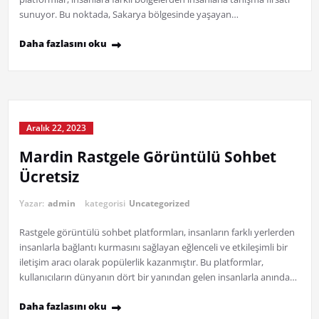
sunuyor. Bu noktada, Sakarya bölgesinde yaşayan…
Daha fazlasını oku
Aralık 22, 2023
Mardin Rastgele Görüntülü Sohbet
Ücretsiz
Yazar:
admin
kategorisi
Uncategorized
Rastgele görüntülü sohbet platformları, insanların farklı yerlerden
insanlarla bağlantı kurmasını sağlayan eğlenceli ve etkileşimli bir
iletişim aracı olarak popülerlik kazanmıştır. Bu platformlar,
kullanıcıların dünyanın dört bir yanından gelen insanlarla anında…
Daha fazlasını oku