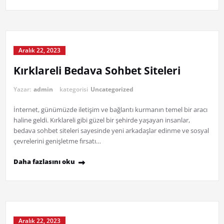
Aralık 22, 2023
Kırklareli Bedava Sohbet Siteleri
Yazar:
admin
kategorisi
Uncategorized
İnternet, günümüzde iletişim ve bağlantı kurmanın temel bir aracı
haline geldi. Kırklareli gibi güzel bir şehirde yaşayan insanlar,
bedava sohbet siteleri sayesinde yeni arkadaşlar edinme ve sosyal
çevrelerini genişletme fırsatı…
Daha fazlasını oku
Aralık 22, 2023